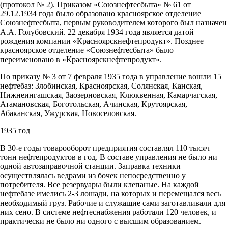
(протокол № 2). Приказом «Союзнефтесбыта» № 61 от
29.12.1934 года было образовано красноярское отделение
Союзнефтесбыта, первым руководителем которого был назначен
А.А. Голубовский. 22 декабря 1934 года является датой
рождения компании «Красноярскнефтепродукт». Позднее
красноярское отделение «Союзнефтесбыта» было
переименовано в «Красноярскнефтепродукт».
По приказу № 3 от 7 февраля 1935 года в управление вошли 15
нефтебаз: Злобинская, Красноярская, Солянская, Канская,
Нижнеингашская, Заозерновская, Клюквенная, Камарчагская,
Атамановская, Боготольская, Ачинская, Крутоярская,
Абаканская, Ужурская, Новоселовская.
1935 год
В 30-е годы товарооборот предприятия составлял 110 тысяч
тонн нефтепродуктов в год. В составе управления не было ни
одной автозаправочной станции. Заправка техники
осуществлялась ведрами из бочек непосредственно у
потребителя. Все резервуары были клепаные. На каждой
нефтебазе имелись 2-3 лошади, на которых и перемещался весь
необходимый груз. Рабочие и служащие сами заготавливали для
них сено. В системе нефтеснабжения работали 120 человек, и
практически не было ни одного с высшим образованием.