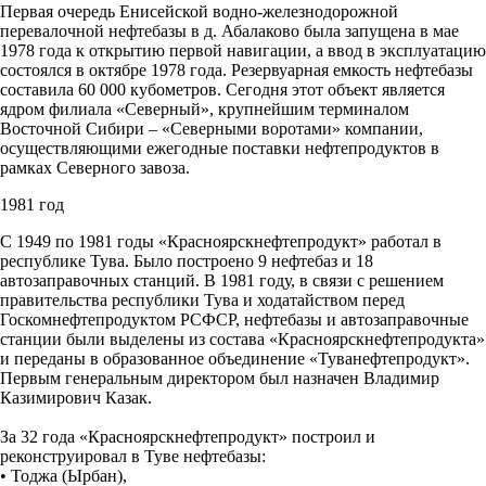
Первая очередь Енисейской водно-железнодорожной
перевалочной нефтебазы в д. Абалаково была запущена в мае
1978 года к открытию первой навигации, а ввод в эксплуатацию
состоялся в октябре 1978 года. Резервуарная емкость нефтебазы
составила 60 000 кубометров. Сегодня этот объект является
ядром филиала «Северный», крупнейшим терминалом
Восточной Сибири – «Северными воротами» компании,
осуществляющими ежегодные поставки нефтепродуктов в
рамках Северного завоза.
1981 год
С 1949 по 1981 годы «Красноярскнефтепродукт» работал в
республике Тува. Было построено 9 нефтебаз и 18
автозаправочных станций. В 1981 году, в связи с решением
правительства республики Тува и ходатайством перед
Госкомнефтепродуктом РСФСР, нефтебазы и автозаправочные
станции были выделены из состава «Красноярскнефтепродукта»
и переданы в образованное объединение «Туванефтепродукт».
Первым генеральным директором был назначен Владимир
Казимирович Казак.
За 32 года «Красноярскнефтепродукт» построил и
реконструировал в Туве нефтебазы:
• Тоджа (Ырбан),