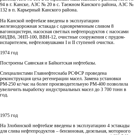
94 в г. Канске, АЗС № 20 в с. Таежном Канского района, АЗС №
132 в п. Карьерный Канского района.
На Канской нефтебазе введены в эксплуатацию
железнодорожная эстакада с одновременным сливом 8
вагоноцистерн, насосная светлых нефтепродуктов с насосами
6НДВб, ЭНП-100, ВВН-12, очистные сооружения с прудом-
испарителем, нефтеловушками I и II ступеней очистки.
1974 год
Построены Саянская и Байкитская нефтебазы.
Специалистами Главнефтеснаба РСФСР проведена
реконструкция цеха регенерации масел. Замена установки
РМ-250 кг/час на более производительную РМ-400 позволила
увеличить выработку индустриальных масел до 3 700 тонн в
год.
1975 год
На Злобинской нефтебазе введены в эксплуатацию 4 эстакады
для слива нефтепродуктов – бензиновая, дизельная, моторного