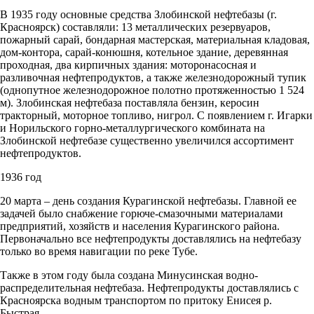
В 1935 году основные средства Злобинской нефтебазы (г.
Красноярск) составляли: 13 металлических резервуаров,
пожарный сарай, бондарная мастерская, материальная кладовая,
дом-контора, сарай-конюшня, котельное здание, деревянная
проходная, два кирпичных здания: моторонасосная и
разливочная нефтепродуктов, а также железнодорожный тупик
(однопутное железнодорожное полотно протяженностью 1 524
м). Злобинская нефтебаза поставляла бензин, керосин
тракторный, моторное топливо, нигрол. С появлением г. Игарки
и Норильского горно-металлургического комбината на
Злобинской нефтебазе существенно увеличился ассортимент
нефтепродуктов.
1936 год
20 марта – день создания Курагинской нефтебазы. Главной ее
задачей было снабжение горюче-смазочными материалами
предприятий, хозяйств и населения Курагинского района.
Первоначально все нефтепродукты доставлялись на нефтебазу
только во время навигации по реке Тубе.
Также в этом году была создана Минусинская водно-
распределительная нефтебаза. Нефтепродукты доставлялись с
Красноярска водным транспортом по притоку Енисея р.
Быстрая.