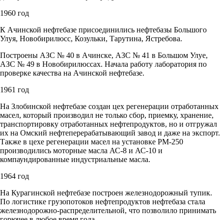
1960 год
К Ачинской нефтебазе присоединились нефтебазы Большого
Улуя, Новобирилюсс, Козульки, Тарутина, Ястребова.
Построены АЗС № 40 в Ачинске, АЗС № 41 в Большом Улуе,
АЗС № 49 в Новобирилюссах. Начала работу лаборатория по
проверке качества на Ачинской нефтебазе.
1961 год
На Злобинской нефтебазе создан цех регенерации отработанных
масел, который производил не только сбор, приемку, хранение,
транспортировку отработанных нефтепродуктов, но и отгружал
их на Омский нефтеперерабатывающий завод и даже на экспорт.
Также в цехе регенерации масел на установке РМ-250
производились моторные масла АС-8 и АС-10 и
компаундированные индустриальные масла.
1964 год
На Курагинской нефтебазе построен железнодорожный тупик.
По логистике грузопотоков нефтепродуктов нефтебаза стала
железнодорожно-распределительной, что позволило принимать
горючее в любое время года.