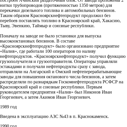
построен Ачинский раздаточный блок. От завода проложены 2
нитки трубопроводов (протяженностью 1350 метров) для
перекачки дизельного топлива и автомобильных бензинов.
Таким образом Красноярскнефтепродукт продолжил без
перебоев поставлять топливо в Красноярский край, Хакасию,
Тыву, Эвенкию, Таймыр и союзные республики.
Поначалу на заводе не было установки для выпуска
высокооктановых бензинов. В составе
«Красноярскнефтепродукт» было организовано предприятие
«Налив», где работали 100 операторов по наливу
нефтепродуктов. «Красноярскнефтепродукт» получил функцию
грузополучателя и грузоотправителя. Операторы управляли
эстакадами и получали нефтепродукты сразу с завода,
отправляли на Ангарский и Омский нефтеперерабатывающие
заводы для повышения октанового числа бензинов, а затем
распределяли по разнарядкам Госкомнефтепродукта РСФСР на
Красноярский край и союзные республики. Первым
руководителем предприятия «Налив» был Никонов Иван
Георгиевич, а затем Акимов Иван Георгиевич.
1989 год
Введена в эксплуатацию АЗС №43 в п. Краснокаменск.
1990 год