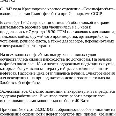
1942 год
С 1942 года Красноярское краевое отделение «Союзнефтесбыта»
входило в состав Главнефтесбыта при Совнаркоме СССР.
В сентябре 1942 года в связи с тяжелой обстановкой в стране
длительность рабочего дня увеличилась на 3 часа и
продолжалась с 7 утра до 18.30. ГСМ поставлялись для авиации,
танковых войск, оружейного производства, артиллерийских
установок, речного флота, а также для заводов, перебазируемых
с центральной части страны.
На всех водных нефтебазах выгрузка наливных судов
осуществлялась силами пароходства по договорам. На балансе
нефтебаз числилось 18 км железнодорожных подъездных путей,
которые обслуживали мастера-путейцы, состоявшие в штате
нефтебаз. Насосные цеха отапливались печами. Электроэнергия
для освещения и на привод насосов использовалась только на
Злобинской нефтебазе.
Экономили все. С целью экономии электроэнергии запрещалась
задержка работников. В конторе после работы разрешалось
использование ламп мощностью не более 40 Ватт.
Приказом № 8-с от 23.03.1942 г. обращалось особое внимание на
соблюдение сохранности нефтепродуктов при приеме, хранении