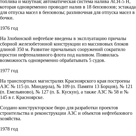
топлива и мазутная; автоматическая система налива АСН-5 Н,
которая одновременно проводит налив в 18 бензовозов; эстакада
для отпуска масел в бензовозы; разливочная для отпуска масел в
бочки.
1976 год
На Злобинской нефтебазе введены в эксплуатацию причалы
сборной железобетонной конструкции из массивовых блоков
длиной 350 м. Развитие причальных сооружений сократило
простои нефтеналивного флота под наливом. Появилась
возможность одновременно обрабатывать 5 судов.
1977 год
На транспортных магистралях Красноярского края построены
АЗС № 115 (п. Миндерла), № 109 (п. Памяти 13 Борцов), № 121
(п. Емельяново), № 127 (п. Б. Кускун), а также АЗС № 58 и №
145 в г. Красноярске.
Создано конструкторское бюро для разработки проектов
строительства и реконструкции АЗС и объектов нефтебазового
хозяйства.
1978 год