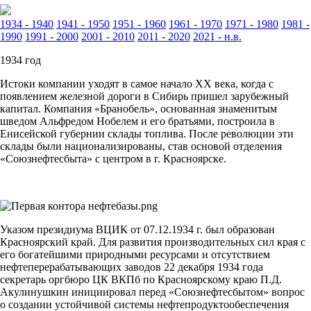
1934 - 1940
1941 - 1950
1951 - 1960
1961 - 1970
1971 - 1980
1981 -
1990
1991 - 2000
2001 - 2010
2011 - 2020
2021 - н.в.
1934 год
Истоки компании уходят в самое начало ХХ века, когда с
появлением железной дороги в Сибирь пришел зарубежный
капитал. Компания «Бранобель», основанная знаменитым
шведом Альфредом Нобелем и его братьями, построила в
Енисейской губернии склады топлива. После революции эти
склады были национализированы, став основой отделения
«Союзнефтесбыта» с центром в г. Красноярске.
Указом президиума ВЦИК от 07.12.1934 г. был образован
Красноярский край. Для развития производительных сил края с
его богатейшими природными ресурсами и отсутствием
нефтеперерабатывающих заводов 22 декабря 1934 года
секретарь оргбюро ЦК ВКПб по Красноярскому краю П.Д.
Акулинушкин инициировал перед «Союзнефтесбытом» вопрос
о создании устойчивой системы нефтепродуктообеспечения