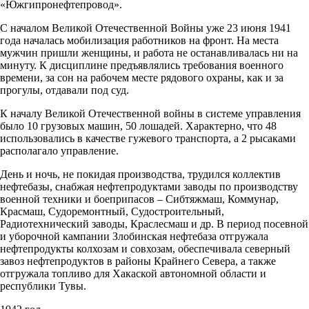
«Южгипронефтепровод».
С началом Великой Отечественной Войны уже 23 июня 1941
года началась мобилизация работников на фронт. На места
мужчин пришли женщины, и работа не останавливалась ни на
минуту. К дисциплине предъявлялись требования военного
времени, за сон на рабочем месте рядового охраны, как и за
прогулы, отдавали под суд.
К началу Великой Отечественной войны в системе управления
было 10 грузовых машин, 50 лошадей. Характерно, что 48
использовались в качестве гужевого транспорта, а 2 рысаками
располагало управление.
День и ночь, не покидая производства, трудился коллектив
нефтебазы, снабжая нефтепродуктами заводы по производству
военной техники и боеприпасов – Сибтяжмаш, Коммунар,
Красмаш, Судоремонтный, Судостроительный,
Радиотехнический заводы, Краслесмаш и др. В период посевной
и уборочной кампании Злобинская нефтебаза отгружала
нефтепродукты колхозам и совхозам, обеспечивала северный
завоз нефтепродуктов в районы Крайнего Севера, а также
отгружала топливо для Хакаской автономной области и
республики Тувы.