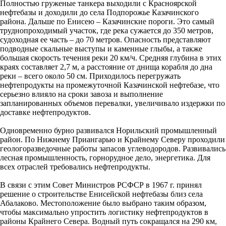
Полностью груженые танкера выходили с Красноярской
нефтебазы и доходили до села Подпорожье Казачинского
района. Дальше по Енисею – Казачинские пороги. Это самый
труднопроходимый участок, где река сужается до 350 метров,
судоходная ее часть – до 70 метров. Опасность представляют
подводные скальные выступы и каменные глыбы, а также
большая скорость течения реки 20 км/ч. Средняя глубина в этих
краях составляет 2,7 м, а расстояние от днища корабля до дна
реки – всего около 50 см. Приходилось перегружать
нефтепродукты на промежуточной Казачинской нефтебазе, что
серьезно влияло на сроки завоза и выполнение
запланированных объемов перевалки, увеличивало издержки по
доставке нефтепродуктов.
Одновременно бурно развивался Норильский промышленный
район. По Нижнему Приангарью и Крайнему Северу проходили
геологоразведочные работы запасов углеводородов. Развивались
лесная промышленность, горнорудное дело, энергетика. Для
всех отраслей требовались нефтепродукты.
В связи с этим Совет Министров РСФСР в 1967 г. принял
решение о строительстве Енисейской нефтебазы близ села
Абалаково. Местоположение было выбрано таким образом,
чтобы максимально упростить логистику нефтепродуктов в
районы Крайнего Севера. Водный путь сокращался на 290 км,