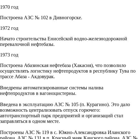
1970 год
Построена АЗС № 102 в Дивногорске.
1972 год
Начато строительства Енисейской водно-железнодорожной
перевалочной нефтебазы.
1973 год
Построена Абазинская нефтебаза (Хакасия), что позволило
осуществлять логистику нефтепродуктов в республику Тува по
трассе Абаза - Акдовурак.
Внедрены автоматизированные системы налива
нефтепродуктов в вагоноцистерны.
Введена в эксплуатацию АЗС № 105 (п. Курагино). Это дало
возможность централизовать отпуск горючего:
автотранспортный парк предприятий и организаций стал
заправляться в одном месте.
Построены АЗС № 119 в с. Южно-Александровка Иланского
района, АЗС № 131 в п. Красный маяк Канского района, АЗС №