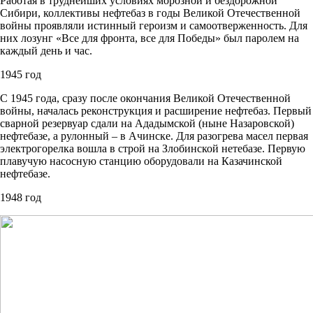
Работая в труднейших условиях морозной и бездорожной
Сибири, коллективы нефтебаз в годы Великой Отечественной
войны проявляли истинный героизм и самоотверженность. Для
них лозунг «Все для фронта, все для Победы» был паролем на
каждый день и час.
1945 год
С 1945 года, сразу после окончания Великой Отечественной
войны, началась реконструкция и расширение нефтебаз. Первый
сварной резервуар сдали на Ададымской (ныне Назаровской)
нефтебазе, а рулонный – в Ачинске. Для разогрева масел первая
электрогорелка вошла в строй на Злобинской нетебазе. Первую
плавучую насосную станцию оборудовали на Казачинской
нефтебазе.
1948 год