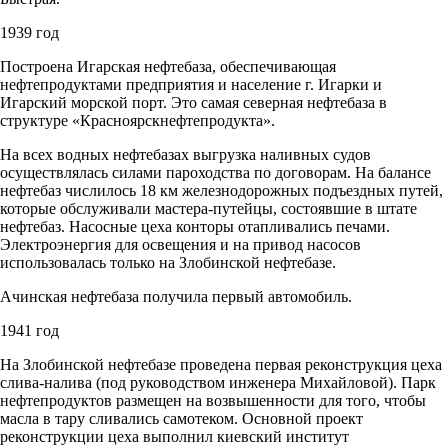
1939 год
Построена Игарская нефтебаза, обеспечивающая
нефтепродуктами предприятия и население г. Игарки и
Игарский морской порт. Это самая северная нефтебаза в
структуре «Красноярскнефтепродукта».
На всех водных нефтебазах выгрузка наливных судов
осуществлялась силами пароходства по договорам. На балансе
нефтебаз числилось 18 км железнодорожных подъездных путей,
которые обслуживали мастера-путейцы, состоявшие в штате
нефтебаз. Насосные цеха конторы отапливались печами.
Электроэнергия для освещения и на привод насосов
использовалась только на Злобинской нефтебазе.
Ачинская нефтебаза получила первый автомобиль.
1941 год
На Злобинской нефтебазе проведена первая реконструкция цеха
слива-налива (под руководством инженера Михайловой). Парк
нефтепродуктов размещен на возвышенности для того, чтобы
масла в тару сливались самотеком. Основной проект
реконструкции цеха выполнил киевский институт